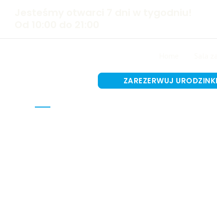
Przejdź
Jesteśmy otwarci 7 dni w tygodniu!
do
Od 10:00 do 21:00
treści
Home
Sala z
ZAREZERWUJ URODZINK
Organizacj