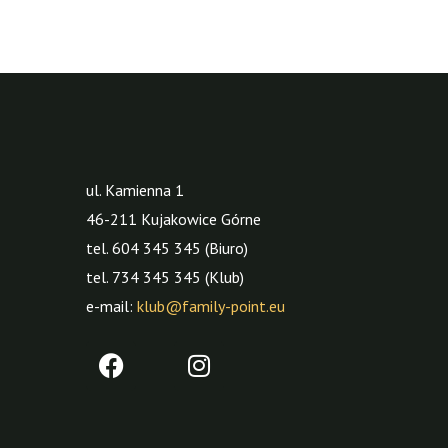
ul. Kamienna 1
46-211 Kujakowice Górne
tel. 604 345 345 (Biuro)
tel. 734 345 345 (Klub)
e-mail:
klub@family-point.eu
F
I
a
n
c
s
e
t