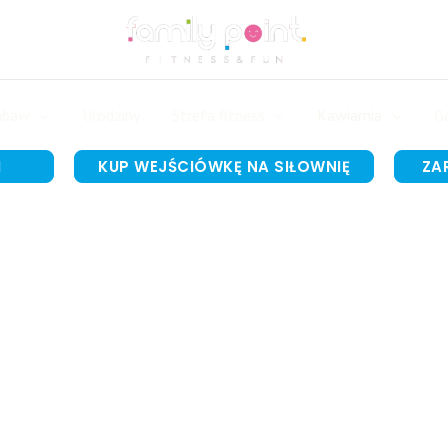
abaw
Urodziny
Strefa fitness
Kawiarnia
Ga
I
KUP WEJŚCIÓWKĘ NA SIŁOWNIĘ
ZA
a eventów